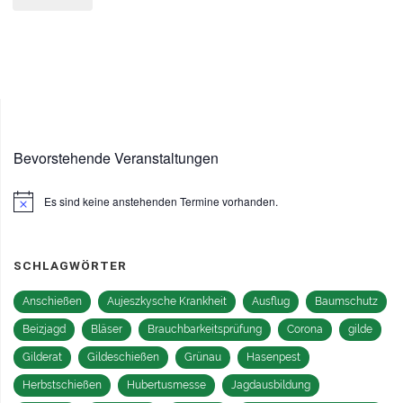
Januar
2025"
Bevorstehende Veranstaltungen
Es sind keine anstehenden Termine vorhanden.
Hinweis
SCHLAGWÖRTER
Anschießen
Aujeszkysche Krankheit
Ausflug
Baumschutz
Beizjagd
Bläser
Brauchbarkeitsprüfung
Corona
gilde
Gilderat
Gildeschießen
Grünau
Hasenpest
Herbstschießen
Hubertusmesse
Jagdausbildung