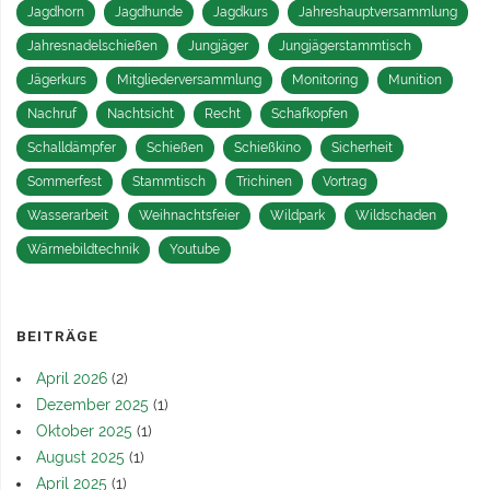
Jagdhorn
Jagdhunde
Jagdkurs
Jahreshauptversammlung
Jahresnadelschießen
Jungjäger
Jungjägerstammtisch
Jägerkurs
Mitgliederversammlung
Monitoring
Munition
Nachruf
Nachtsicht
Recht
Schafkopfen
Schalldämpfer
Schießen
Schießkino
Sicherheit
Sommerfest
Stammtisch
Trichinen
Vortrag
Wasserarbeit
Weihnachtsfeier
Wildpark
Wildschaden
Wärmebildtechnik
Youtube
BEITRÄGE
April 2026
(2)
Dezember 2025
(1)
Oktober 2025
(1)
August 2025
(1)
April 2025
(1)