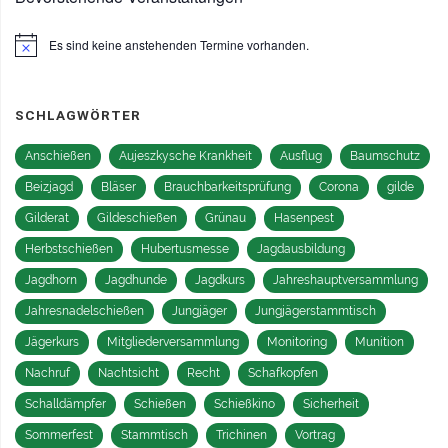
Es sind keine anstehenden Termine vorhanden.
Hinweis
SCHLAGWÖRTER
Anschießen
Aujeszkysche Krankheit
Ausflug
Baumschutz
Beizjagd
Bläser
Brauchbarkeitsprüfung
Corona
gilde
Gilderat
Gildeschießen
Grünau
Hasenpest
Herbstschießen
Hubertusmesse
Jagdausbildung
Jagdhorn
Jagdhunde
Jagdkurs
Jahreshauptversammlung
Jahresnadelschießen
Jungjäger
Jungjägerstammtisch
Jägerkurs
Mitgliederversammlung
Monitoring
Munition
Nachruf
Nachtsicht
Recht
Schafkopfen
Schalldämpfer
Schießen
Schießkino
Sicherheit
Sommerfest
Stammtisch
Trichinen
Vortrag