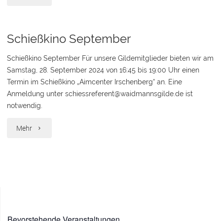
September
2024"
Schießkino September
Schießkino September Für unsere Gildemitglieder bieten wir am
Samstag, 28. September 2024 von 16:45 bis 19:00 Uhr einen
Termin im Schießkino „Aimcenter Irschenberg“ an. Eine
Anmeldung unter schiessreferent@waidmannsgilde.de ist
notwendig.
"Schießkino
Mehr
September"
Bevorstehende Veranstaltungen