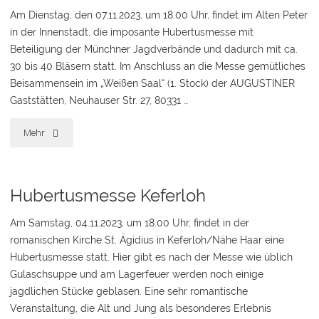
Am Dienstag, den 07.11.2023, um 18.00 Uhr, findet im Alten Peter
in der Innenstadt, die imposante Hubertusmesse mit
Beteiligung der Münchner Jagdverbände und dadurch mit ca.
30 bis 40 Bläsern statt. Im Anschluss an die Messe gemütliches
Beisammensein im „Weißen Saal“ (1. Stock) der AUGUSTINER
Gaststätten, Neuhauser Str. 27, 80331 …
"Hubertusmesse
Mehr
Alter
Peter"
Hubertusmesse Keferloh
Am Samstag, 04.11.2023, um 18.00 Uhr, findet in der
romanischen Kirche St. Ägidius in Keferloh/Nähe Haar eine
Hubertusmesse statt. Hier gibt es nach der Messe wie üblich
Gulaschsuppe und am Lagerfeuer werden noch einige
jagdlichen Stücke geblasen. Eine sehr romantische
Veranstaltung, die Alt und Jung als besonderes Erlebnis