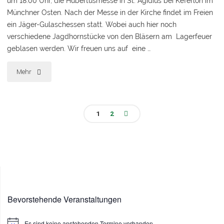
um 18.00 Uhr, die Hubertusmesse in St. Ägidius bei Keferloh im
Münchner Osten. Nach der Messe in der Kirche findet im Freien
ein Jäger-Gulaschessen statt. Wobei auch hier noch
verschiedene Jagdhornstücke von den Bläsern am Lagerfeuer
geblasen werden. Wir freuen uns auf eine …
"Hubertusmesse
Mehr
St.
Ägidius
1
2
Seitennummerierung
2022"
der
Beiträge
Bevorstehende Veranstaltungen
Es sind keine anstehenden Termine vorhanden.