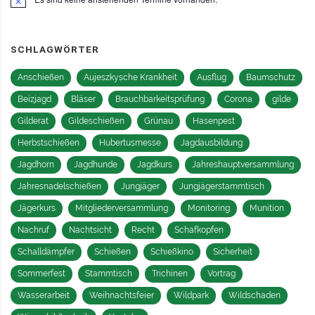
Hinweis
SCHLAGWÖRTER
Anschießen
Aujeszkysche Krankheit
Ausflug
Baumschutz
Beizjagd
Bläser
Brauchbarkeitsprüfung
Corona
gilde
Gilderat
Gildeschießen
Grünau
Hasenpest
Herbstschießen
Hubertusmesse
Jagdausbildung
Jagdhorn
Jagdhunde
Jagdkurs
Jahreshauptversammlung
Jahresnadelschießen
Jungjäger
Jungjägerstammtisch
Jägerkurs
Mitgliederversammlung
Monitoring
Munition
Nachruf
Nachtsicht
Recht
Schafkopfen
Schalldämpfer
Schießen
Schießkino
Sicherheit
Sommerfest
Stammtisch
Trichinen
Vortrag
Wasserarbeit
Weihnachtsfeier
Wildpark
Wildschaden