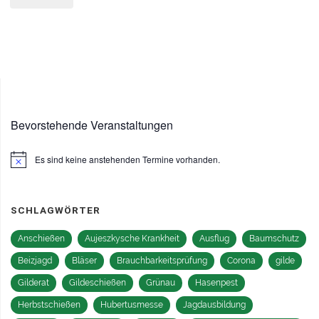
Jagdhornblasen"
Bevorstehende Veranstaltungen
Es sind keine anstehenden Termine vorhanden.
Hinweis
SCHLAGWÖRTER
Anschießen
Aujeszkysche Krankheit
Ausflug
Baumschutz
Beizjagd
Bläser
Brauchbarkeitsprüfung
Corona
gilde
Gilderat
Gildeschießen
Grünau
Hasenpest
Herbstschießen
Hubertusmesse
Jagdausbildung