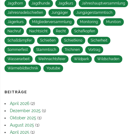
Jagdhorn
Jagdhunde
Jagdkurs
Jahreshauptversammlung
Jahresnadelschießen
Jungjäger
Jungjägerstammtisch
Jägerkurs
Mitgliederversammlung
Monitoring
Munition
Nachruf
Nachtsicht
Recht
Schafkopfen
Schalldämpfer
Schießen
Schießkino
Sicherheit
Sommerfest
Stammtisch
Trichinen
Vortrag
Wasserarbeit
Weihnachtsfeier
Wildpark
Wildschaden
Wärmebildtechnik
Youtube
BEITRÄGE
April 2026
(2)
Dezember 2025
(1)
Oktober 2025
(1)
August 2025
(1)
April 2025
(1)