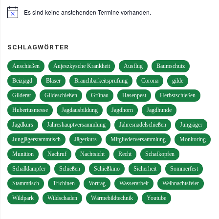
Es sind keine anstehenden Termine vorhanden.
Hinweis
SCHLAGWÖRTER
Anschießen
Aujeszkysche Krankheit
Ausflug
Baumschutz
Beizjagd
Bläser
Brauchbarkeitsprüfung
Corona
gilde
Gilderat
Gildeschießen
Grünau
Hasenpest
Herbstschießen
Hubertusmesse
Jagdausbildung
Jagdhorn
Jagdhunde
Jagdkurs
Jahreshauptversammlung
Jahresnadelschießen
Jungjäger
Jungjägerstammtisch
Jägerkurs
Mitgliederversammlung
Monitoring
Munition
Nachruf
Nachtsicht
Recht
Schafkopfen
Schalldämpfer
Schießen
Schießkino
Sicherheit
Sommerfest
Stammtisch
Trichinen
Vortrag
Wasserarbeit
Weihnachtsfeier
Wildpark
Wildschaden
Wärmebildtechnik
Youtube