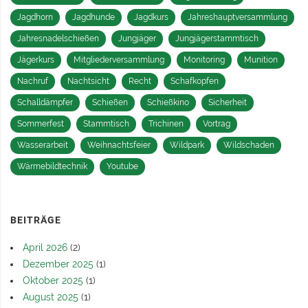
Jagdhorn
Jagdhunde
Jagdkurs
Jahreshauptversammlung
Jahresnadelschießen
Jungjäger
Jungjägerstammtisch
Jägerkurs
Mitgliederversammlung
Monitoring
Munition
Nachruf
Nachtsicht
Recht
Schafkopfen
Schalldämpfer
Schießen
Schießkino
Sicherheit
Sommerfest
Stammtisch
Trichinen
Vortrag
Wasserarbeit
Weihnachtsfeier
Wildpark
Wildschaden
Wärmebildtechnik
Youtube
BEITRÄGE
April 2026
(2)
Dezember 2025
(1)
Oktober 2025
(1)
August 2025
(1)