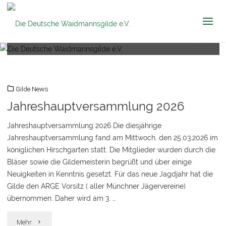
Die Deutsche
Jagdschule mit fundierter Jagdausbildung, Gilde und
Waidmannsgilde
Jagdhornbläser im Herzen von München
e.V.
Gilde News
Jahreshauptversammlung 2026
Jahreshauptversammlung 2026 Die diesjährige
Jahreshauptversammlung fand am Mittwoch, den 25.03.2026 im
königlichen Hirschgarten statt. Die Mitglieder wurden durch die
Bläser sowie die Gildemeisterin begrüßt und über einige
Neuigkeiten in Kenntnis gesetzt. Für das neue Jagdjahr hat die
Gilde den ARGE Vorsitz ( aller Münchner Jägervereine)
übernommen. Daher wird am 3. …
"Jahreshauptversammlung
Mehr