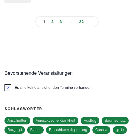
2025"
1
2
3
…
22
Seitennummerierung
der
Beiträge
Bevorstehende Veranstaltungen
Es sind keine anstehenden Termine vorhanden.
Hinweis
SCHLAGWÖRTER
Anschießen
Aujeszkysche Krankheit
Ausflug
Baumschutz
Beizjagd
Bläser
Brauchbarkeitsprüfung
Corona
gilde