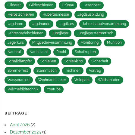
Gilderat
Gildeschießen
Grünau
Hasenpest
Herbstschießen
Hubertusmesse
Jagdausbildung
Jagdhorn
Jagdhunde
Jagdkurs
Jahreshauptversammlung
Jahresnadelschießen
Jungjäger
Jungjägerstammtisch
Jägerkurs
Mitgliederversammlung
Monitoring
Munition
Nachruf
Nachtsicht
Recht
Schafkopfen
Schalldämpfer
Schießen
Schießkino
Sicherheit
Sommerfest
Stammtisch
Trichinen
Vortrag
Wasserarbeit
Weihnachtsfeier
Wildpark
Wildschaden
Wärmebildtechnik
Youtube
BEITRÄGE
April 2026
(2)
Dezember 2025
(1)