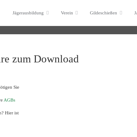
Formulare
Skip
lde
Jägerausbildung
Verein
Gildeschießen
J
to
content
are zum Download
ötigen Sie
re
AGBs
? Hier ist