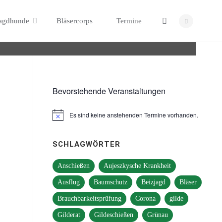
Search
agdhunde
Bläsercorps
Termine
Bevorstehende Veranstaltungen
Es sind keine anstehenden Termine vorhanden.
Hinweis
SCHLAGWÖRTER
Anschießen
Aujeszkysche Krankheit
Ausflug
Baumschutz
Beizjagd
Bläser
Brauchbarkeitsprüfung
Corona
gilde
Gilderat
Gildeschießen
Grünau