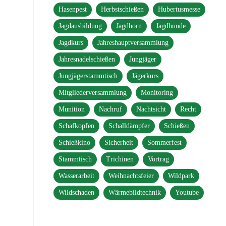
Hasenpest
Herbstschießen
Hubertusmesse
Jagdausbildung
Jagdhorn
Jagdhunde
Jagdkurs
Jahreshauptversammlung
Jahresnadelschießen
Jungjäger
Jungjägerstammtisch
Jägerkurs
Mitgliederversammlung
Monitoring
Munition
Nachruf
Nachtsicht
Recht
Schafkopfen
Schalldämpfer
Schießen
Schießkino
Sicherheit
Sommerfest
Stammtisch
Trichinen
Vortrag
Wasserarbeit
Weihnachtsfeier
Wildpark
Wildschaden
Wärmebildtechnik
Youtube