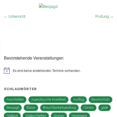
← Unterricht
Prüfung →
Bevorstehende Veranstaltungen
Es sind keine anstehenden Termine vorhanden.
Hinweis
SCHLAGWÖRTER
Anschießen
Aujeszkysche Krankheit
Ausflug
Baumschutz
Beizjagd
Bläser
Brauchbarkeitsprüfung
Corona
gilde
Gilderat
Gildeschießen
Grünau
Hasenpest