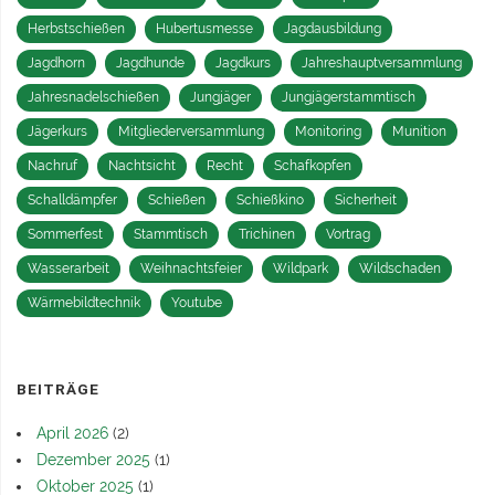
Herbstschießen
Hubertusmesse
Jagdausbildung
Jagdhorn
Jagdhunde
Jagdkurs
Jahreshauptversammlung
Jahresnadelschießen
Jungjäger
Jungjägerstammtisch
Jägerkurs
Mitgliederversammlung
Monitoring
Munition
Nachruf
Nachtsicht
Recht
Schafkopfen
Schalldämpfer
Schießen
Schießkino
Sicherheit
Sommerfest
Stammtisch
Trichinen
Vortrag
Wasserarbeit
Weihnachtsfeier
Wildpark
Wildschaden
Wärmebildtechnik
Youtube
BEITRÄGE
April 2026
(2)
Dezember 2025
(1)
Oktober 2025
(1)