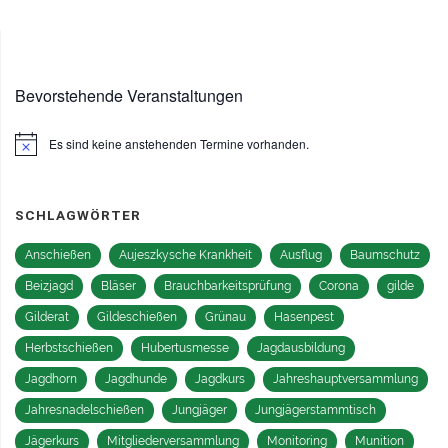
der
Beiträge
Bevorstehende Veranstaltungen
Es sind keine anstehenden Termine vorhanden.
Hinweis
SCHLAGWÖRTER
Anschießen
Aujeszkysche Krankheit
Ausflug
Baumschutz
Beizjagd
Bläser
Brauchbarkeitsprüfung
Corona
gilde
Gilderat
Gildeschießen
Grünau
Hasenpest
Herbstschießen
Hubertusmesse
Jagdausbildung
Jagdhorn
Jagdhunde
Jagdkurs
Jahreshauptversammlung
Jahresnadelschießen
Jungjäger
Jungjägerstammtisch
Jägerkurs
Mitgliederversammlung
Monitoring
Munition