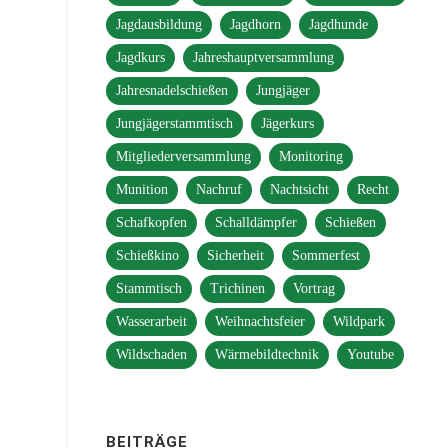
Jagdausbildung
Jagdhorn
Jagdhunde
Jagdkurs
Jahreshauptversammlung
Jahresnadelschießen
Jungjäger
Jungjägerstammtisch
Jägerkurs
Mitgliederversammlung
Monitoring
Munition
Nachruf
Nachtsicht
Recht
Schafkopfen
Schalldämpfer
Schießen
Schießkino
Sicherheit
Sommerfest
Stammtisch
Trichinen
Vortrag
Wasserarbeit
Weihnachtsfeier
Wildpark
Wildschaden
Wärmebildtechnik
Youtube
BEITRÄGE