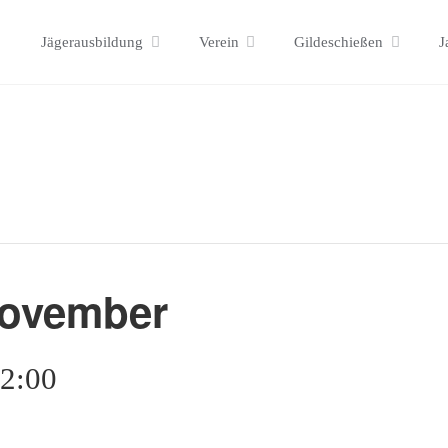
Skip
Jägerausbildung
Verein
Gildeschießen
J
to
content
ovember
2:00