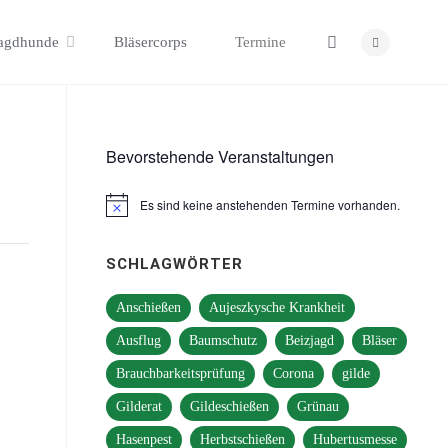
Search
agdhunde
Bläsercorps
Termine
Bevorstehende Veranstaltungen
Es sind keine anstehenden Termine vorhanden.
Hinweis
SCHLAGWÖRTER
Anschießen
Aujeszkysche Krankheit
Ausflug
Baumschutz
Beizjagd
Bläser
Brauchbarkeitsprüfung
Corona
gilde
Gilderat
Gildeschießen
Grünau
Hasenpest
Herbstschießen
Hubertusmesse