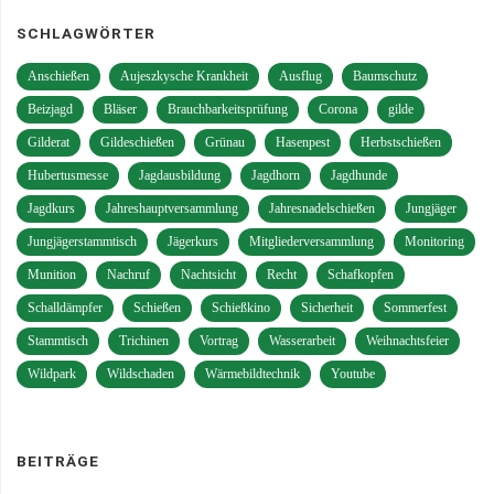
SCHLAGWÖRTER
Anschießen
Aujeszkysche Krankheit
Ausflug
Baumschutz
Beizjagd
Bläser
Brauchbarkeitsprüfung
Corona
gilde
Gilderat
Gildeschießen
Grünau
Hasenpest
Herbstschießen
Hubertusmesse
Jagdausbildung
Jagdhorn
Jagdhunde
Jagdkurs
Jahreshauptversammlung
Jahresnadelschießen
Jungjäger
Jungjägerstammtisch
Jägerkurs
Mitgliederversammlung
Monitoring
Munition
Nachruf
Nachtsicht
Recht
Schafkopfen
Schalldämpfer
Schießen
Schießkino
Sicherheit
Sommerfest
Stammtisch
Trichinen
Vortrag
Wasserarbeit
Weihnachtsfeier
Wildpark
Wildschaden
Wärmebildtechnik
Youtube
BEITRÄGE