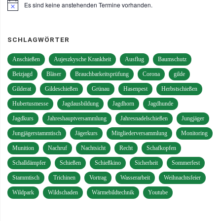
Es sind keine anstehenden Termine vorhanden.
Hinweis
SCHLAGWÖRTER
Anschießen
Aujeszkysche Krankheit
Ausflug
Baumschutz
Beizjagd
Bläser
Brauchbarkeitsprüfung
Corona
gilde
Gilderat
Gildeschießen
Grünau
Hasenpest
Herbstschießen
Hubertusmesse
Jagdausbildung
Jagdhorn
Jagdhunde
Jagdkurs
Jahreshauptversammlung
Jahresnadelschießen
Jungjäger
Jungjägerstammtisch
Jägerkurs
Mitgliederversammlung
Monitoring
Munition
Nachruf
Nachtsicht
Recht
Schafkopfen
Schalldämpfer
Schießen
Schießkino
Sicherheit
Sommerfest
Stammtisch
Trichinen
Vortrag
Wasserarbeit
Weihnachtsfeier
Wildpark
Wildschaden
Wärmebildtechnik
Youtube