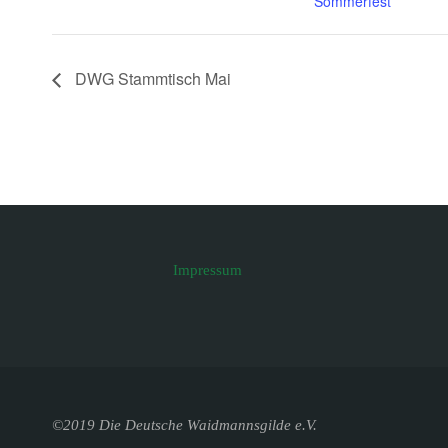
Sommerfest
DWG Stammtisch Mai
Impressum
©2019 Die Deutsche Waidmannsgilde e.V.