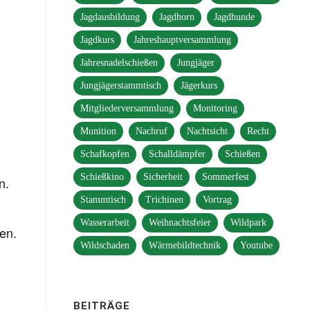
Jagdausbildung
Jagdhorn
Jagdhunde
Jagdkurs
Jahreshauptversammlung
Jahresnadelschießen
Jungjäger
Jungjägerstammtisch
Jägerkurs
Mitgliederversammlung
Monitoring
Munition
Nachruf
Nachtsicht
Recht
Schafkopfen
Schalldämpfer
Schießen
Schießkino
Sicherheit
Sommerfest
n.
Stammtisch
Trichinen
Vortrag
Wasserarbeit
Weihnachtsfeier
Wildpark
en.
Wildschaden
Wärmebildtechnik
Youtube
,
BEITRÄGE