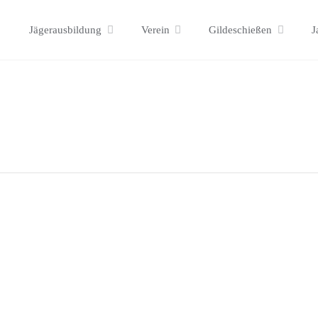
Skip
Jägerausbildung
Verein
Gildeschießen
J
to
content