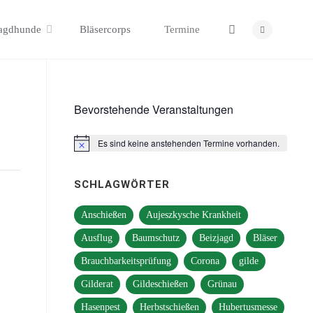
Search
agdhunde
Bläsercorps
Termine
Bevorstehende Veranstaltungen
Es sind keine anstehenden Termine vorhanden.
Hinweis
SCHLAGWÖRTER
Anschießen
Aujeszkysche Krankheit
Ausflug
Baumschutz
Beizjagd
Bläser
Brauchbarkeitsprüfung
Corona
gilde
Gilderat
Gildeschießen
Grünau
Hasenpest
Herbstschießen
Hubertusmesse