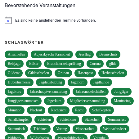
Bevorstehende Veranstaltungen
Es sind keine anstehenden Termine vorhanden.
Hinweis
SCHLAGWÖRTER
Anschießen
Aujeszkysche Krankheit
Ausflug
Baumschutz
Beizjagd
Bläser
Brauchbarkeitsprüfung
Corona
gilde
Gilderat
Gildeschießen
Grünau
Hasenpest
Herbstschießen
Hubertusmesse
Jagdausbildung
Jagdhorn
Jagdhunde
Jagdkurs
Jahreshauptversammlung
Jahresnadelschießen
Jungjäger
Jungjägerstammtisch
Jägerkurs
Mitgliederversammlung
Monitoring
Munition
Nachruf
Nachtsicht
Recht
Schafkopfen
Schalldämpfer
Schießen
Schießkino
Sicherheit
Sommerfest
Stammtisch
Trichinen
Vortrag
Wasserarbeit
Weihnachtsfeier
Wildpark
Wildschaden
Wärmebildtechnik
Youtube