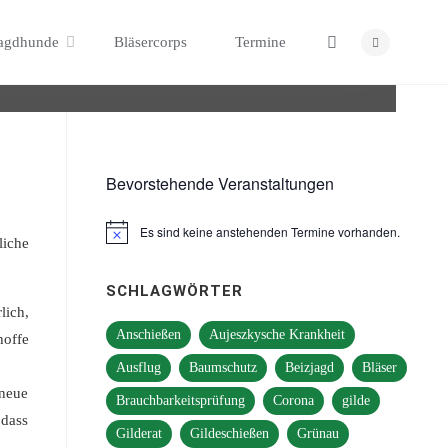
Search
agdhunde
Bläsercorps
Termine
Bevorstehende Veranstaltungen
Es sind keine anstehenden Termine vorhanden.
Hinweis
liche
SCHLAGWÖRTER
lich,
Anschießen
Aujeszkysche Krankheit
hoffe
Ausflug
Baumschutz
Beizjagd
Bläser
 neue
Brauchbarkeitsprüfung
Corona
gilde
 dass
Gilderat
Gildeschießen
Grünau