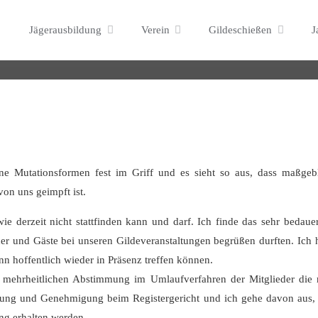
Grußwort der Gildemeisterin
Skip
Jägerausbildung
Verein
Gildeschießen
J
to
content
ne Mutationsformen fest im Griff und es sieht so aus, dass maßgeb
on uns geimpft ist.
ie derzeit nicht stattfinden kann und darf. Ich finde das sehr bedauer
der und Gäste bei unseren Gildeveranstaltungen begrüßen durften. Ich 
n hoffentlich wieder in Präsenz treffen können.
r mehrheitlichen Abstimmung im Umlaufverfahren der Mitglieder die
ragung und Genehmigung beim Registergericht und ich gehe davon aus,
ng erhalten werden.