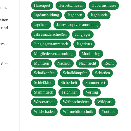
Hasenpest
Herbstschießen
Hubertusmesse
nen.
Jagdausbildung
Jagdhorn
Jagdhunde
eiten
Jagdkurs
Jahreshauptversammlung
 und
Jahresnadelschießen
Jungjäger
esse
Jungjägerstammtisch
Jägerkurs
Mitgliederversammlung
Monitoring
Munition
Nachruf
Nachtsicht
Recht
 dies
Schafkopfen
Schalldämpfer
Schießen
Schießkino
Sicherheit
Sommerfest
Stammtisch
Trichinen
Vortrag
Wasserarbeit
Weihnachtsfeier
Wildpark
Wildschaden
Wärmebildtechnik
Youtube