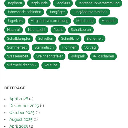
Jagdhorn
Jagdhunde
Jagdkurs
Jahreshauptversammlung
Jahresnadelschießen
Jungjäger
Jungjägerstammtisch
Jägerkurs
Mitgliederversammlung
Monitoring
Munition
Nachruf
Nachtsicht
Recht
Schafkopfen
Schalldämpfer
Schießen
Schießkino
Sicherheit
Sommerfest
Stammtisch
Trichinen
Vortrag
Wasserarbeit
Weihnachtsfeier
Wildpark
Wildschaden
Wärmebildtechnik
Youtube
BEITRÄGE
April 2026
(2)
Dezember 2025
(1)
Oktober 2025
(1)
August 2025
(1)
April 2025
(1)