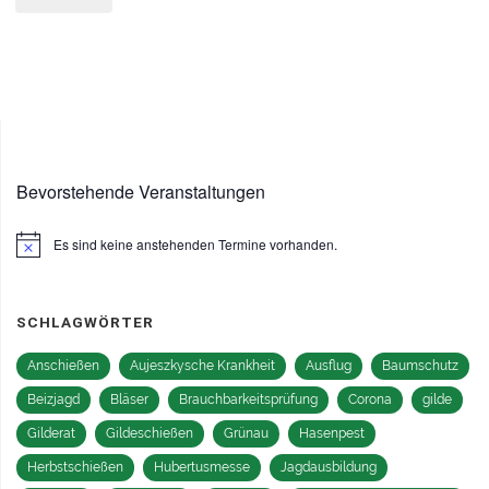
2018"
Bevorstehende Veranstaltungen
Es sind keine anstehenden Termine vorhanden.
Hinweis
SCHLAGWÖRTER
Anschießen
Aujeszkysche Krankheit
Ausflug
Baumschutz
Beizjagd
Bläser
Brauchbarkeitsprüfung
Corona
gilde
Gilderat
Gildeschießen
Grünau
Hasenpest
Herbstschießen
Hubertusmesse
Jagdausbildung