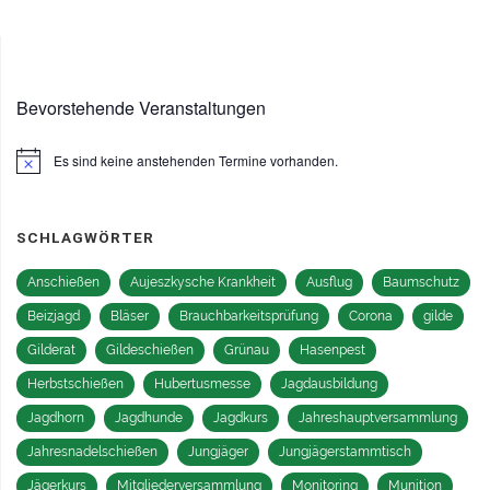
Bevorstehende Veranstaltungen
Es sind keine anstehenden Termine vorhanden.
Hinweis
SCHLAGWÖRTER
Anschießen
Aujeszkysche Krankheit
Ausflug
Baumschutz
Beizjagd
Bläser
Brauchbarkeitsprüfung
Corona
gilde
Gilderat
Gildeschießen
Grünau
Hasenpest
Herbstschießen
Hubertusmesse
Jagdausbildung
Jagdhorn
Jagdhunde
Jagdkurs
Jahreshauptversammlung
Jahresnadelschießen
Jungjäger
Jungjägerstammtisch
Jägerkurs
Mitgliederversammlung
Monitoring
Munition