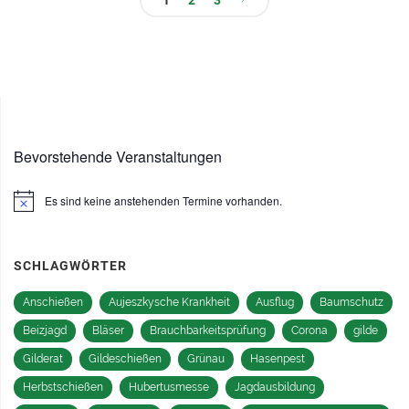
Seitennummerierung
der
Beiträge
Bevorstehende Veranstaltungen
Es sind keine anstehenden Termine vorhanden.
Hinweis
SCHLAGWÖRTER
Anschießen
Aujeszkysche Krankheit
Ausflug
Baumschutz
Beizjagd
Bläser
Brauchbarkeitsprüfung
Corona
gilde
Gilderat
Gildeschießen
Grünau
Hasenpest
Herbstschießen
Hubertusmesse
Jagdausbildung