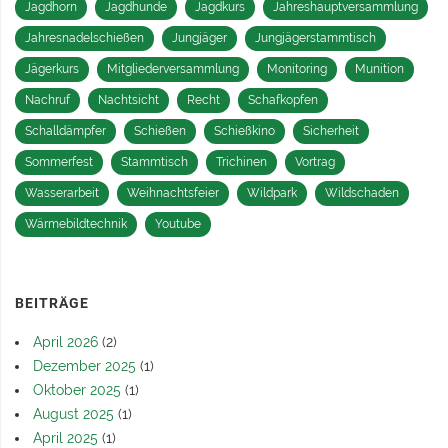
Jagdhorn
Jagdhunde
Jagdkurs
Jahreshauptversammlung
Jahresnadelschießen
Jungjäger
Jungjägerstammtisch
Jägerkurs
Mitgliederversammlung
Monitoring
Munition
Nachruf
Nachtsicht
Recht
Schafkopfen
Schalldämpfer
Schießen
Schießkino
Sicherheit
Sommerfest
Stammtisch
Trichinen
Vortrag
Wasserarbeit
Weihnachtsfeier
Wildpark
Wildschaden
Wärmebildtechnik
Youtube
BEITRÄGE
April 2026
(2)
Dezember 2025
(1)
Oktober 2025
(1)
August 2025
(1)
April 2025
(1)