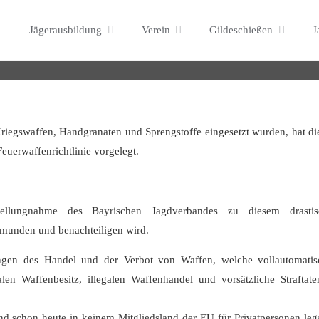
n will Feuerwaffenrichtlini
Skip
Jägerausbildung
Verein
Gildeschießen
J
to
content
 Kriegswaffen, Handgranaten und Sprengstoffe eingesetzt wurden, hat d
uerwaffenrichtlinie vorgelegt.
tellungnahme des Bayrischen Jagdverbandes zu diesem drastis
rmunden und benachteiligen wird.
ngen des Handel und der Verbot von Waffen, welche vollautomatis
en Waffenbesitz, illegalen Waffenhandel und vorsätzliche Straftat
d schon heute in keinem Mitgliedsland der EU für Privatpersonen leg