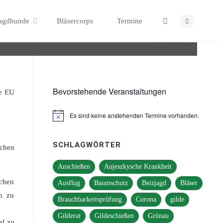
e verschärfen
Search
agdhunde
Bläsercorps
Termine
Bevorstehende Veranstaltungen
ie EU
Es sind keine anstehenden Termine vorhanden.
Hinweis
SCHLAGWÖRTER
chen
Anschießen
Aujeszkysche Krankheit
chen
Ausflug
Baumschutz
Beizjagd
Bläser
en zu
Brauchbarkeitsprüfung
Corona
gilde
Gilderat
Gildeschießen
Grünau
al zu