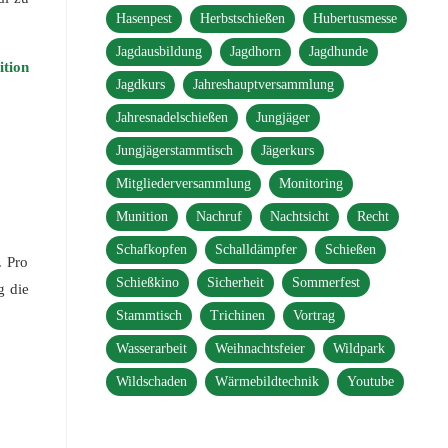
Hasenpest
Herbstschießen
Hubertusmesse
Jagdausbildung
Jagdhorn
Jagdhunde
ition
Jagdkurs
Jahreshauptversammlung
Jahresnadelschießen
Jungjäger
Jungjägerstammtisch
Jägerkurs
Mitgliederversammlung
Monitoring
Munition
Nachruf
Nachtsicht
Recht
Schafkopfen
Schalldämpfer
Schießen
. Pro
Schießkino
Sicherheit
Sommerfest
g die
Stammtisch
Trichinen
Vortrag
Wasserarbeit
Weihnachtsfeier
Wildpark
Wildschaden
Wärmebildtechnik
Youtube