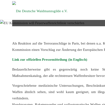
EU Kommissio
Die Deutsche
Waidmannsgilde
e.V.
Als Reaktion auf die Terroranschläge in Paris, bei denen u.a.
Kommission einen Vorschlag zur Änderung der Europäischen Fe
Link zur offiziellen Pressemitteilung (in Englisch)
Bedauerlicherweise gibt es gegenwärtig noch keine S
Maßnahmenkatalog, der alle rechtstreuen Waffenbesitzer bevo
Vorgeschriebene medizinische Untersuchungen, Beschränku
Waffen ähnlich sehen, sind wohl kaum geeignet, um illegal
verhindern.
Handgranaten, Raketenwerfer und vollautomatische Waffen sin