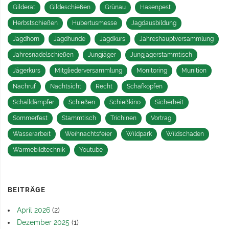
Gilderat
Gildeschießen
Grünau
Hasenpest
Herbstschießen
Hubertusmesse
Jagdausbildung
Jagdhorn
Jagdhunde
Jagdkurs
Jahreshauptversammlung
Jahresnadelschießen
Jungjäger
Jungjägerstammtisch
Jägerkurs
Mitgliederversammlung
Monitoring
Munition
Nachruf
Nachtsicht
Recht
Schafkopfen
Schalldämpfer
Schießen
Schießkino
Sicherheit
Sommerfest
Stammtisch
Trichinen
Vortrag
Wasserarbeit
Weihnachtsfeier
Wildpark
Wildschaden
Wärmebildtechnik
Youtube
BEITRÄGE
April 2026
(2)
Dezember 2025
(1)