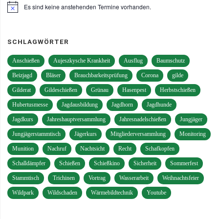
Es sind keine anstehenden Termine vorhanden.
Hinweis
SCHLAGWÖRTER
Anschießen
Aujeszkysche Krankheit
Ausflug
Baumschutz
Beizjagd
Bläser
Brauchbarkeitsprüfung
Corona
gilde
Gilderat
Gildeschießen
Grünau
Hasenpest
Herbstschießen
Hubertusmesse
Jagdausbildung
Jagdhorn
Jagdhunde
Jagdkurs
Jahreshauptversammlung
Jahresnadelschießen
Jungjäger
Jungjägerstammtisch
Jägerkurs
Mitgliederversammlung
Monitoring
Munition
Nachruf
Nachtsicht
Recht
Schafkopfen
Schalldämpfer
Schießen
Schießkino
Sicherheit
Sommerfest
Stammtisch
Trichinen
Vortrag
Wasserarbeit
Weihnachtsfeier
Wildpark
Wildschaden
Wärmebildtechnik
Youtube