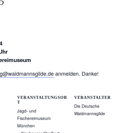
5
4
Uhr
hereimuseum
ng@waidmannsgilde.de
anmelden. Danke!
VERANSTALTUNGSOR
VERANSTALTER
T
Die Deutsche
Jagd- und
Waidmannsgilde
Fischereimuseum
München