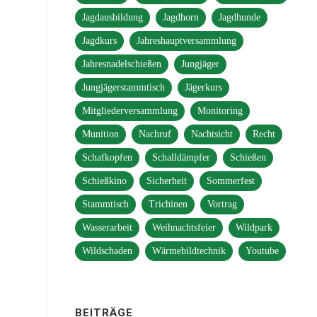
Jagdausbildung
Jagdhorn
Jagdhunde
Jagdkurs
Jahreshauptversammlung
Jahresnadelschießen
Jungjäger
Jungjägerstammtisch
Jägerkurs
Mitgliederversammlung
Monitoring
Munition
Nachruf
Nachtsicht
Recht
Schafkopfen
Schalldämpfer
Schießen
Schießkino
Sicherheit
Sommerfest
Stammtisch
Trichinen
Vortrag
Wasserarbeit
Weihnachtsfeier
Wildpark
Wildschaden
Wärmebildtechnik
Youtube
BEITRÄGE