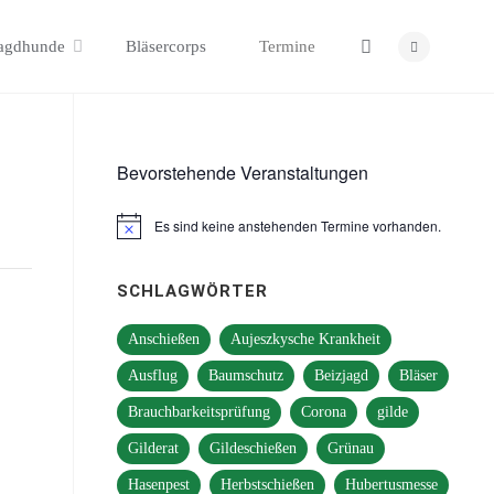
Search
agdhunde
Bläsercorps
Termine
Bevorstehende Veranstaltungen
Es sind keine anstehenden Termine vorhanden.
Hinweis
SCHLAGWÖRTER
Anschießen
Aujeszkysche Krankheit
Ausflug
Baumschutz
Beizjagd
Bläser
Brauchbarkeitsprüfung
Corona
gilde
Gilderat
Gildeschießen
Grünau
Hasenpest
Herbstschießen
Hubertusmesse