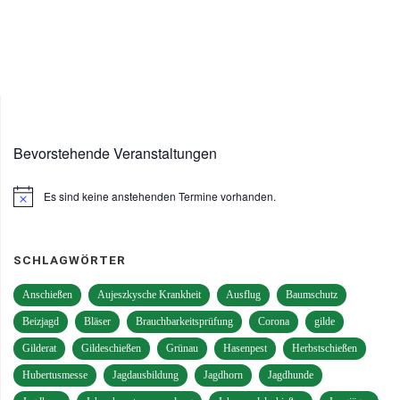
Bevorstehende Veranstaltungen
Es sind keine anstehenden Termine vorhanden.
Hinweis
SCHLAGWÖRTER
Anschießen
Aujeszkysche Krankheit
Ausflug
Baumschutz
Beizjagd
Bläser
Brauchbarkeitsprüfung
Corona
gilde
Gilderat
Gildeschießen
Grünau
Hasenpest
Herbstschießen
Hubertusmesse
Jagdausbildung
Jagdhorn
Jagdhunde