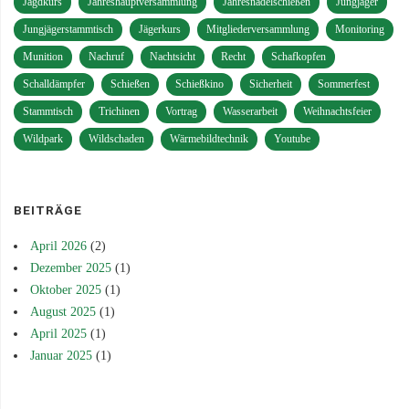
Jagdkurs
Jahreshauptversammlung
Jahresnadelschießen
Jungjäger
Jungjägerstammtisch
Jägerkurs
Mitgliederversammlung
Monitoring
Munition
Nachruf
Nachtsicht
Recht
Schafkopfen
Schalldämpfer
Schießen
Schießkino
Sicherheit
Sommerfest
Stammtisch
Trichinen
Vortrag
Wasserarbeit
Weihnachtsfeier
Wildpark
Wildschaden
Wärmebildtechnik
Youtube
BEITRÄGE
April 2026
(2)
Dezember 2025
(1)
Oktober 2025
(1)
August 2025
(1)
April 2025
(1)
Januar 2025
(1)