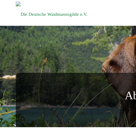
Die Deutsche
Waidmannsgilde
e.V.
Ab