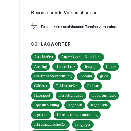
Bevorstehende Veranstaltungen
Es sind keine anstehenden Termine vorhanden.
Hinweis
SCHLAGWÖRTER
Anschießen
Aujeszkysche Krankheit
Ausflug
Baumschutz
Beizjagd
Bläser
Brauchbarkeitsprüfung
Corona
gilde
Gilderat
Gildeschießen
Grünau
Hasenpest
Herbstschießen
Hubertusmesse
Jagdausbildung
Jagdhorn
Jagdhunde
Jagdkurs
Jahreshauptversammlung
Jahresnadelschießen
Jungjäger