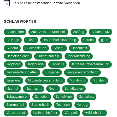
Es sind keine anstehenden Termine vorhanden.
Hinweis
SCHLAGWÖRTER
Anschießen
Aujeszkysche Krankheit
Ausflug
Baumschutz
Beizjagd
Bläser
Brauchbarkeitsprüfung
Corona
gilde
Gilderat
Gildeschießen
Grünau
Hasenpest
Herbstschießen
Hubertusmesse
Jagdausbildung
Jagdhorn
Jagdhunde
Jagdkurs
Jahreshauptversammlung
Jahresnadelschießen
Jungjäger
Jungjägerstammtisch
Jägerkurs
Mitgliederversammlung
Monitoring
Munition
Nachruf
Nachtsicht
Recht
Schafkopfen
Schalldämpfer
Schießen
Schießkino
Sicherheit
Sommerfest
Stammtisch
Trichinen
Vortrag
Wasserarbeit
Weihnachtsfeier
Wildpark
Wildschaden