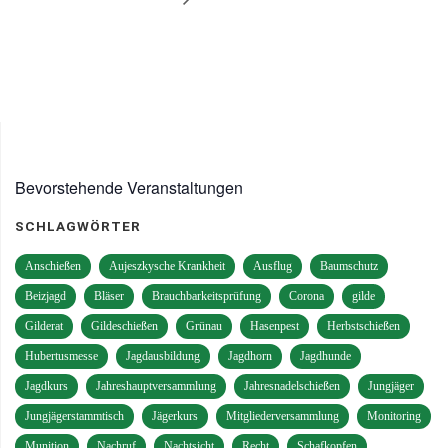
Bevorstehende Veranstaltungen
SCHLAGWÖRTER
Anschießen
Aujeszkysche Krankheit
Ausflug
Baumschutz
Beizjagd
Bläser
Brauchbarkeitsprüfung
Corona
gilde
Gilderat
Gildeschießen
Grünau
Hasenpest
Herbstschießen
Hubertusmesse
Jagdausbildung
Jagdhorn
Jagdhunde
Jagdkurs
Jahreshauptversammlung
Jahresnadelschießen
Jungjäger
Jungjägerstammtisch
Jägerkurs
Mitgliederversammlung
Monitoring
Munition
Nachruf
Nachtsicht
Recht
Schafkopfen