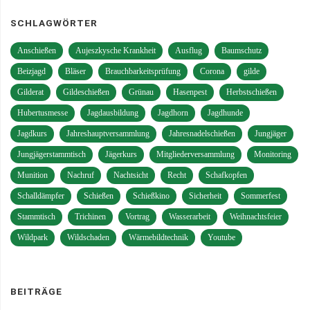
SCHLAGWÖRTER
Anschießen
Aujeszkysche Krankheit
Ausflug
Baumschutz
Beizjagd
Bläser
Brauchbarkeitsprüfung
Corona
gilde
Gilderat
Gildeschießen
Grünau
Hasenpest
Herbstschießen
Hubertusmesse
Jagdausbildung
Jagdhorn
Jagdhunde
Jagdkurs
Jahreshauptversammlung
Jahresnadelschießen
Jungjäger
Jungjägerstammtisch
Jägerkurs
Mitgliederversammlung
Monitoring
Munition
Nachruf
Nachtsicht
Recht
Schafkopfen
Schalldämpfer
Schießen
Schießkino
Sicherheit
Sommerfest
Stammtisch
Trichinen
Vortrag
Wasserarbeit
Weihnachtsfeier
Wildpark
Wildschaden
Wärmebildtechnik
Youtube
BEITRÄGE